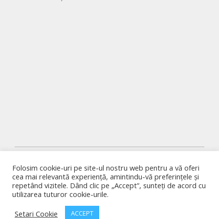
Folosim cookie-uri pe site-ul nostru web pentru a vă oferi
©
ART DECO & MORE SRL
cea mai relevantă experiență, amintindu-vă preferințele și
repetând vizitele. Dând clic pe „Accept”, sunteți de acord cu
POLITICA DE CONFIDENTIALITATE
|
TERMENI
utilizarea tuturor cookie-urile.
SI CONDITII
Setari Cookie
ACCEPT