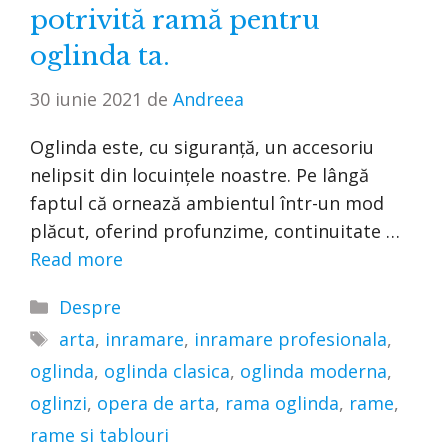
potrivită ramă pentru
oglinda ta.
30 iunie 2021
de
Andreea
Oglinda este, cu siguranță, un accesoriu
nelipsit din locuințele noastre. Pe lângă
faptul că ornează ambientul într-un mod
plăcut, oferind profunzime, continuitate …
Read more
Categorii
Despre
Etichete
arta
,
inramare
,
inramare profesionala
,
oglinda
,
oglinda clasica
,
oglinda moderna
,
oglinzi
,
opera de arta
,
rama oglinda
,
rame
,
rame si tablouri