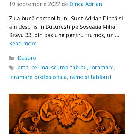
19 septembrie 2022
de
Dinca Adrian
Ziua bună oameni buni! Sunt Adrian Dincă si
am deschis in București pe Soseaua Mihai
Bravu 33, din pasiune pentru frumos, un …
Read more
Categorii
Despre
Etichete
arta
,
cel mai scump tablou
,
inramare
,
inramare profesionala
,
rame si tablouri