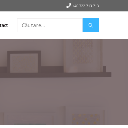
+40 722 713 713
Caută
tact
după: