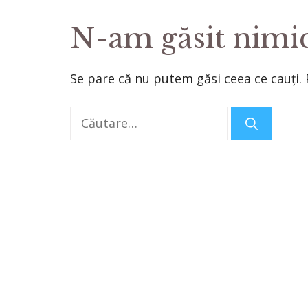
N-am găsit nimi
Se pare că nu putem găsi ceea ce cauți. 
Caută
după: