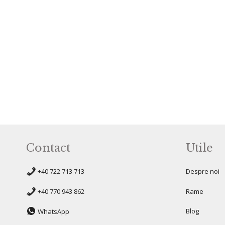
Contact
Utile
+40 722 713 713
Despre noi
+40 770 943 862
Rame
Blog
WhatsApp